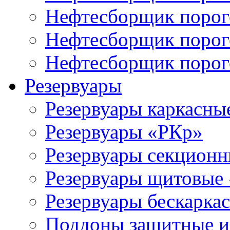
Нефтесборщик порог
Нефтесборщик поро
Нефтесборщик поро
Резервуары
Резервуары каркасны
Резервуары «РКр»
Резервуары секцион
Резервуары щитовые
Резервуары бескарка
Поддоны защитные 