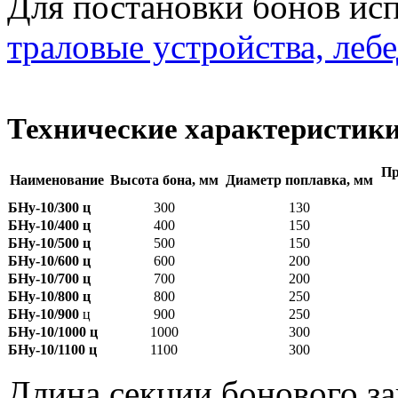
Для постановки бонов ис
траловые устройства, леб
Технические характеристики
Пр
Наименование
Высота бона, мм
Диаметр поплавка, мм
БНу-10/300
ц
300
130
БНу-10/400
ц
400
150
БНу-10/500
ц
500
150
БНу-10/600
ц
600
200
БНу-10/700
ц
700
200
БНу-10/800
ц
800
250
БНу-10/900
ц
900
250
БНу-10/1000
ц
1000
300
БНу-10/1100
ц
1100
300
Длина секции бонового за