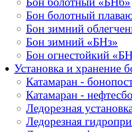
Бон болотный «БНб»
Бон болотный плава
Бон зимний облегче
Бон зимний «БНз»
Бон огнестойкий «Б
Установка и хранение б
Катамаран - бонопос
Катамаран - нефтесб
Ледорезная установк
Ледорезная гидропри