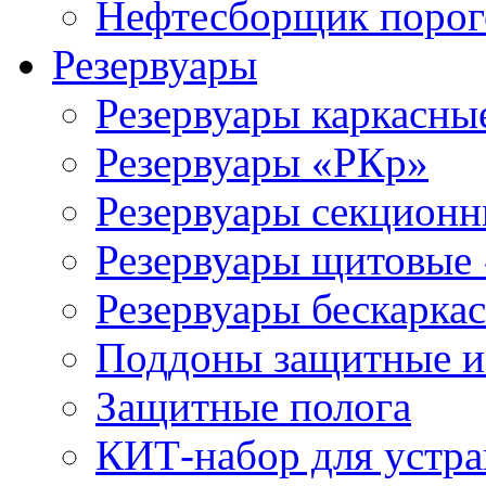
Нефтесборщик поро
Резервуары
Резервуары каркасны
Резервуары «РКр»
Резервуары секцион
Резервуары щитовые
Резервуары бескарка
Поддоны защитные 
Защитные полога
КИТ-набор для устра