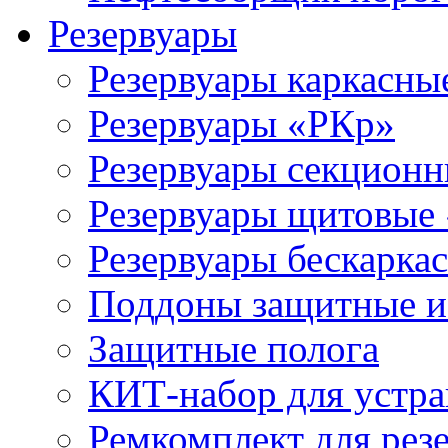
Резервуары
Резервуары каркасны
Резервуары «РКр»
Резервуары секцион
Резервуары щитовые
Резервуары бескарка
Поддоны защитные 
Защитные полога
КИТ-набор для устра
Ремкомплект для рез