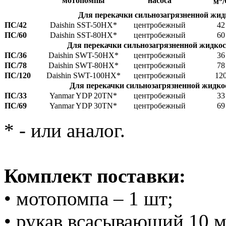
мотопомпы
насоса
м
/
Для перекачки сильнозагрязненной жид
ПС/42
Daishin SST-50HX*
центробежный
42
ПС/60
Daishin SST-80HX*
центробежный
60
Для перекачки сильнозагрязненной
жидкос
ПС/36
Daishin SWT-50HX*
центробежный
36
ПС/78
Daishin SWT-80HX*
центробежный
78
ПС/120
Daishin SWT-100HX*
центробежный
12
Для перекачки сильнозагрязненной
жидко
ПС/33
Yanmar YDP 20TN*
центробежный
33
ПС/69
Yanmar YDP 30TN*
центробежный
69
* - или аналог.
Комплект поставки:
• мотопомпа – 1 шт;
• рукав всасывающий 10 м.