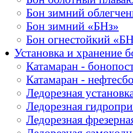
Бон зимний облегче
Бон зимний «БНз»
Бон огнестойкий «Б
Установка и хранение б
Катамаран - бонопос
Катамаран - нефтесб
Ледорезная установк
Ледорезная гидропри
Ледорезная фрезерна
Ледорезная самоходн