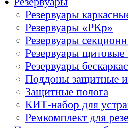
Резервуары
Резервуары каркасны
Резервуары «РКр»
Резервуары секцион
Резервуары щитовые
Резервуары бескарка
Поддоны защитные 
Защитные полога
КИТ-набор для устра
Ремкомплект для рез