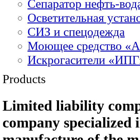
Сепаратор нефть-во
Осветительная устан
СИЗ и спецодежда
Моющее средство «
Искрогасители «ИПГ
Products
Limited liability c
company specialized 
manufacture of the m