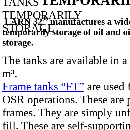
TEMPORARIL
®
LARN 32
manufactures a wide 
temporarily storage of oil and oi
storage.
The tanks are available in a
m³.
Frame tanks “FT”
are used f
OSR operations. These are p
frames. They are simply unf
fill. These are self-supporti