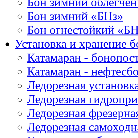
Бон зимний облегче
Бон зимний «БНз»
Бон огнестойкий «Б
Установка и хранение б
Катамаран - бонопос
Катамаран - нефтесб
Ледорезная установк
Ледорезная гидропри
Ледорезная фрезерна
Ледорезная самоходн