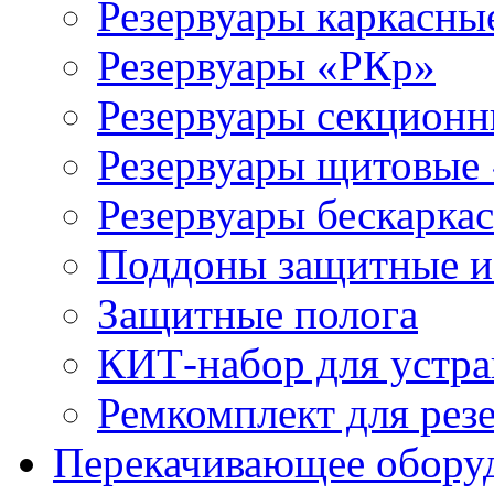
Резервуары каркасны
Резервуары «РКр»
Резервуары секцион
Резервуары щитовые
Резервуары бескарка
Поддоны защитные 
Защитные полога
КИТ-набор для устра
Ремкомплект для рез
Перекачивающее обору